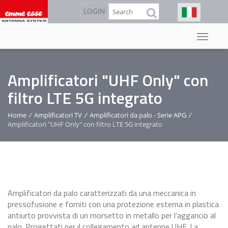
Salta
Cerca
LOGIN
al
contenuto
principale
Amplificatori "UHF Only" con
filtro LTE 5G integrato
Home
/
Amplificatori TV
/
Amplificatori da palo - Serie APG
/
Amplificatori "UHF Only" con filtro LTE 5G integrato
Amplificatori da palo caratterizzati da una meccanica in
pressofusione e forniti con una protezione esterna in plastica
antiurto provvista di un morsetto in metallo per l’aggancio al
palo. Progettati per il collegamento ad antenne UHF. La