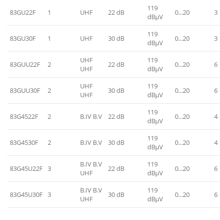
119
83GU22F
1
UHF
22 dB
0...20
3
dBμV
119
83GU30F
1
UHF
30 dB
0...20
3
dBμV
UHF
119
83GUU22F
2
22 dB
0...20
6
UHF
dBμV
UHF
119
83GUU30F
2
30 dB
0...20
6
UHF
dBμV
119
83G4522F
2
B.IV B.V
22 dB
0...20
4
dBμV
119
83G4530F
2
B.IV B.V
30 dB
0...20
4
dBμV
B.IV B.V
119
83G45U22F
3
22 dB
0...20
6
UHF
dBμV
B.IV B.V
119
83G45U30F
3
30 dB
0...20
6
UHF
dBμV