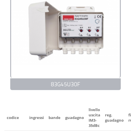
83G45U30F
livello
uscita
reg.
f
codice
ingressi
bande
guadagno
IM3-
guadagno
r
35dBc