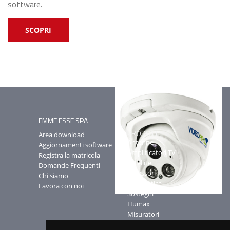
software.
SCOPRI
EMME ESSE SPA
PRODOTTI
Area download
Antenne
Aggiornamenti software
Amplificatori TV
Registra la matricola
Satellite
Domande Frequenti
Accessori
Chi siamo
Fibra ottica
Lavora con noi
Sostegni
Humax
Misuratori
MS-CAD Software