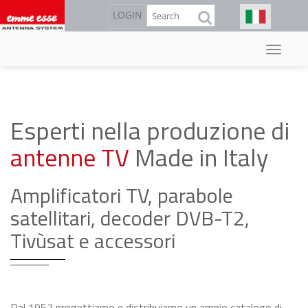
Cerca
LOGIN
Salta
al
contenuto
principale
Esperti nella produzione di
antenne TV
Made in Italy
Amplificatori TV, parabole
satellitari, decoder DVB-T2,
Tivùsat e accessori
Dal 1957 progettiamo e distribuiamo un ampio catalogo di