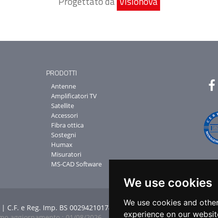
Progettato da
Visionova
PRODOTTI
Antenne
Amplificatori TV
Satellite
Accessori
Fibra ottica
Sostegni
Humax
Misuratori
MS-CAD Software
We use cookies
We use cookies and other
| C.F. e Reg. Imp. BS 00294210174 |
Credits
|
Privacy
|
Note legali
experience on our websit
imo aggiornamento : 01/08/2026