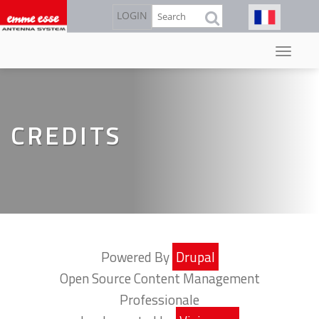
Aller
Rechercher
LOGIN
au
contenu
principal
CREDITS
Powered By
Drupal
Open Source Content Management
Professionale