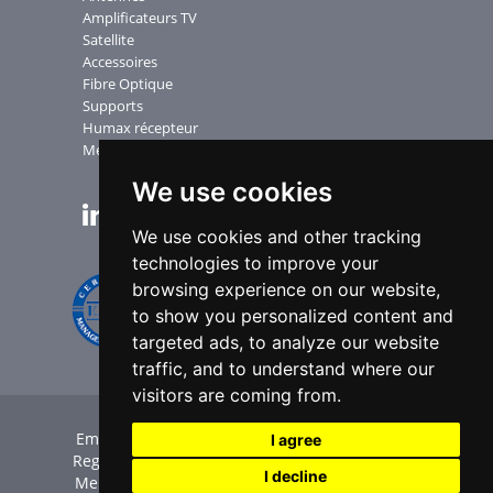
Amplificateurs TV
Satellite
Accessoires
Fibre Optique
Supports
Humax récepteur
Mesureurs
We use cookies
NEWSLETTER
We use cookies and other tracking
technologies to improve your
browsing experience on our website,
to show you personalized content and
targeted ads, to analyze our website
traffic, and to understand where our
visitors are coming from.
Emme Esse SpA | P.Iva IT00551360985 | C.F. e
I agree
Reg. Imp. BS 00294210174 |
Credits
|
Privacy
|
I decline
Mensions légales
|
Cookie Policy
|
Paramètres