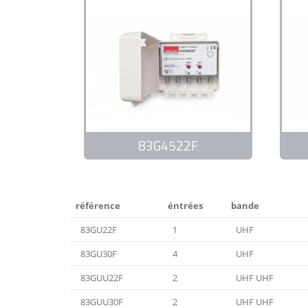
83G4522F
référence
éntrées
bande
83GU22F
1
UHF
83GU30F
4
UHF
83GUU22F
2
UHF UHF
83GUU30F
2
UHF UHF