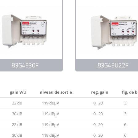
83G4530F
83G45U22F
gain V/U
niveau de sortie
reg. gain
fig. de 
22 dB
119 dBμV
0...20
3
30 dB
119 dBμV
0...20
3
22 dB
119 dBμV
0...20
6
30 dB
119 dBμV
0...20
6