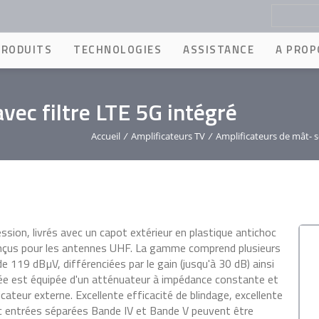
PRODUITS
TECHNOLOGIES
ASSISTANCE
A PROP
vec filtre LTE 5G intégré
Accueil
/
Amplificateurs TV
/
Amplificateurs de mât- 
sion, livrés avec un capot extérieur en plastique antichoc
 Conçus pour les antennes UHF. La gamme comprend plusieurs
 119 dBµV, différenciées par le gain (jusqu'à 30 dB) ainsi
rée est équipée d'un atténuateur à impédance constante et
cateur externe. Excellente efficacité de blindage, excellente
avec entrées séparées Bande IV et Bande V peuvent être