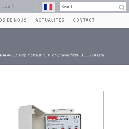
Rechercher
LOGIN
OS DE NOUS
ACTUALITES
CONTACT
série APG
/
Amplificateur "UHF only" avec filtre LTE 5G intégré