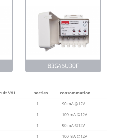
83G45U30F
bruit V/U
sorties
consommation
1
90 mA @12V
1
100 mA @12V
1
90 mA @12V
1
100 mA @12V