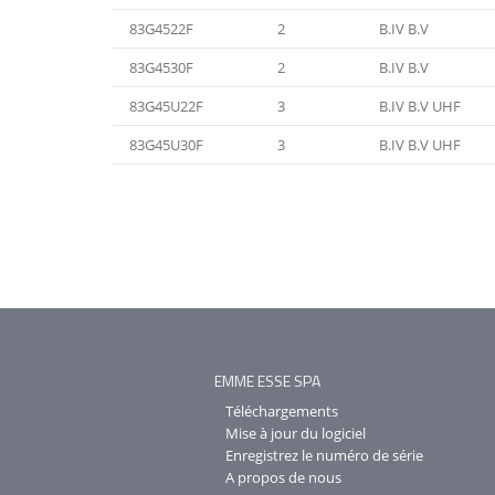
83G4522F
2
B.IV B.V
83G4530F
2
B.IV B.V
83G45U22F
3
B.IV B.V UHF
83G45U30F
3
B.IV B.V UHF
EMME ESSE SPA
Téléchargements
Mise à jour du logiciel
Enregistrez le numéro de série
A propos de nous