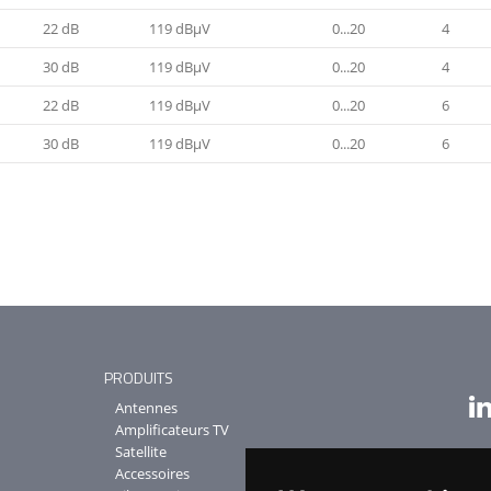
22 dB
119 dBμV
0...20
4
30 dB
119 dBμV
0...20
4
22 dB
119 dBμV
0...20
6
30 dB
119 dBμV
0...20
6
PRODUITS
Antennes
Amplificateurs TV
Satellite
Accessoires