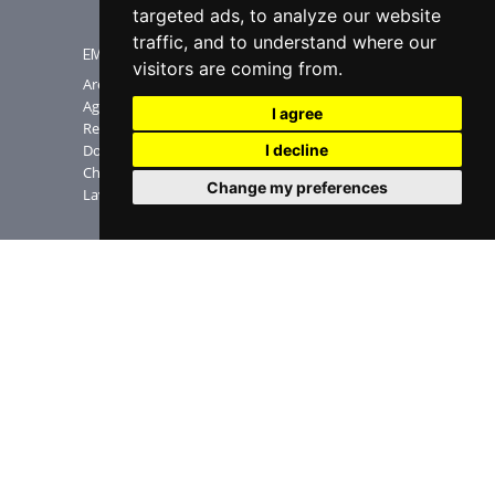
targeted ads, to analyze our website
traffic, and to understand where our
EMME ESSE SPA
visitors are coming from.
PRODOTTI
Area download
Antenne
Aggiornamenti software
I agree
Amplificatori TV
Registra la matricola
Satellite
Domande Frequenti
I decline
Accessori
Chi siamo
Change my preferences
Fibra ottica
Lavora con noi
Sostegni
Humax
Misuratori
MS-CAD Software
NEWSLETTER