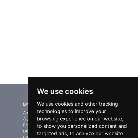
We use cookies
EMME ESSE SPA
We use cookies and other tracking
technologies to improve your
PRODOTTI
Area download
Antenne
browsing experience on our website,
Aggiornamenti software
Amplificatori TV
Registra la matricola
to show you personalized content and
Satellite
Domande Frequenti
targeted ads, to analyze our website
Accessori
Chi siamo