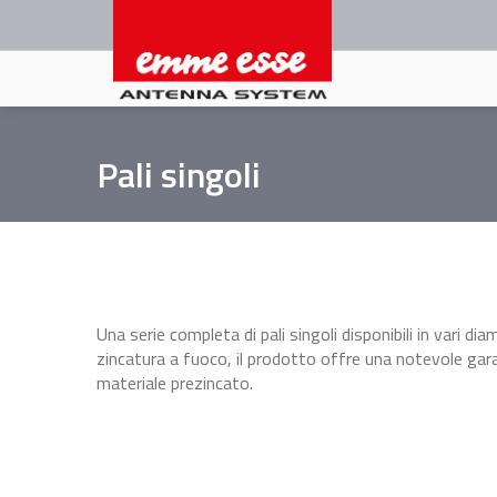
Salta
al
contenuto
principale
Pali singoli
Una serie completa di pali singoli disponibili in vari d
zincatura a fuoco, il prodotto offre una notevole gara
materiale prezincato.