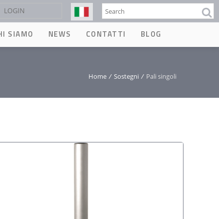
Cerca
LOGIN
HI SIAMO
NEWS
CONTATTI
BLOG
Home
/
Sostegni
/
Pali singoli