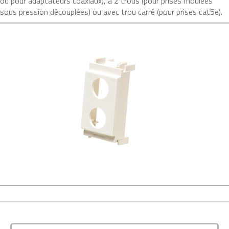
ou pour adaptateurs coaxiaux), à 2 trous (pour prises moulées
sous pression découplées) ou avec trou carré (pour prises cat5e).