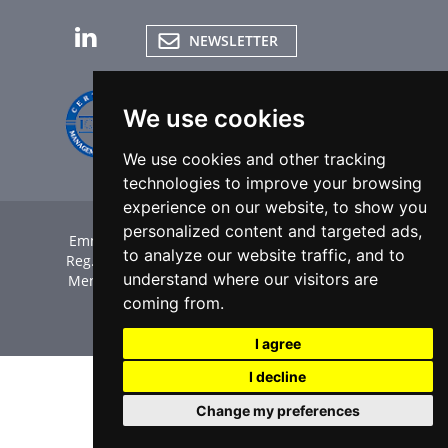
NEWSLETTER
We use cookies
We use cookies and other tracking
technologies to improve your browsing
experience on our website, to show you
personalized content and targeted ads,
Emme Esse SpA | P.Iva IT00551360985 | C.F. e
to analyze our website traffic, and to
Reg. Imp. BS 00294210174 |
Credits
|
Privacy
|
understand where our visitors are
Mensions légales
|
Cookie Policy
|
Paramètres
des cookies
coming from.
Dernière mise à jour : 01/08/2026
I agree
I decline
Change my preferences