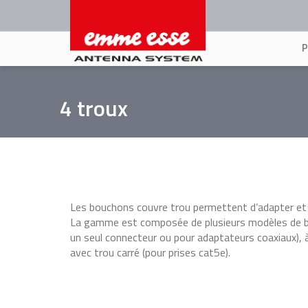
Aller
au
contenu
principal
4 troux
Les bouchons couvre trou permettent d’adapter et mo
La gamme est composée de plusieurs modèles de bo
un seul connecteur ou pour adaptateurs coaxiaux), 
avec trou carré (pour prises cat5e).