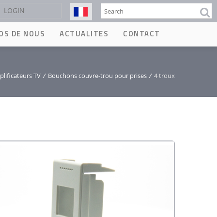
Rechercher
LOGIN
OS DE NOUS
ACTUALITES
CONTACT
lificateurs TV
/
Bouchons couvre-trou pour prises
/
4 troux