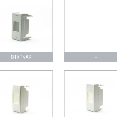
81XT4AR
-