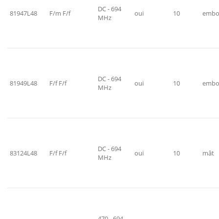
DC - 694
81947L48
F/m F/f
oui
10
embo
MHz
DC - 694
81949L48
F/f F/f
oui
10
embo
MHz
DC - 694
83124L48
F/f F/f
oui
10
mât
MHz
470 - 694