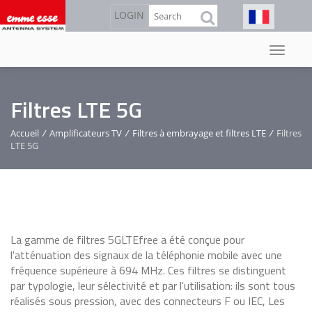
Aller
Rechercher
LOGIN
au
contenu
principal
Filtres LTE 5G
Accueil
/
Amplificateurs TV
/
Filtres à embrayage et filtres LTE
/
Filtres
LTE 5G
La gamme de filtres 5GLTEfree a été conçue pour
l'atténuation des signaux de la téléphonie mobile avec une
fréquence supérieure à 694 MHz. Ces filtres se distinguent
par typologie, leur sélectivité et par l'utilisation: ils sont tous
réalisés sous pression, avec des connecteurs F ou IEC, Les