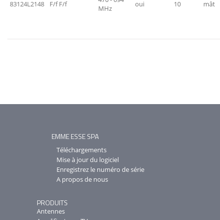
83124L2148
F/f F/f
oui
10
mât
MHz
EMME ESSE SPA
Téléchargements
Mise à jour du logiciel
Enregistrez le numéro de série
A propos de nous
PRODUITS
Antennes