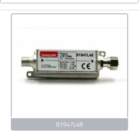
81947L48