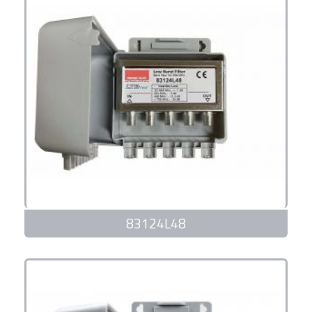
83124L48