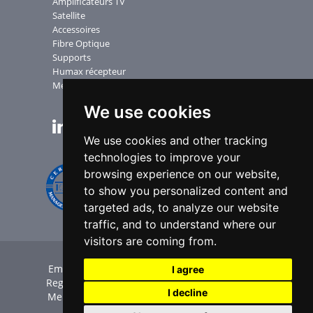
Amplificateurs TV
Satellite
Accessoires
Fibre Optique
Supports
Humax récepteur
Mesureurs
We use cookies
NEWSLETTER
We use cookies and other tracking
technologies to improve your
browsing experience on our website,
to show you personalized content and
targeted ads, to analyze our website
traffic, and to understand where our
visitors are coming from.
Emme Esse SpA | P.Iva IT00551360985 | C.F. e
I agree
Reg. Imp. BS 00294210174 |
Credits
|
Privacy
|
I decline
Mensions légales
|
Cookie Policy
|
Paramètres
des cookies