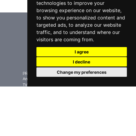
technologies to improve your
browsing experience on our website,
to show you personalized content and
targeted ads, to analyze our website
EMME ESSE SPA
traffic, and to understand where our
visitors are coming from.
Downloadbereich
Software-Update
I agree
Registrieren Sie die Seriennummer
Unternehmen
I decline
Change my preferences
PRODUKTE
Antennen
TV Verstärker
Satellit
Zubehör
Fiberoptik
Antennenzubehör
Humax-Receiver
Messgerate