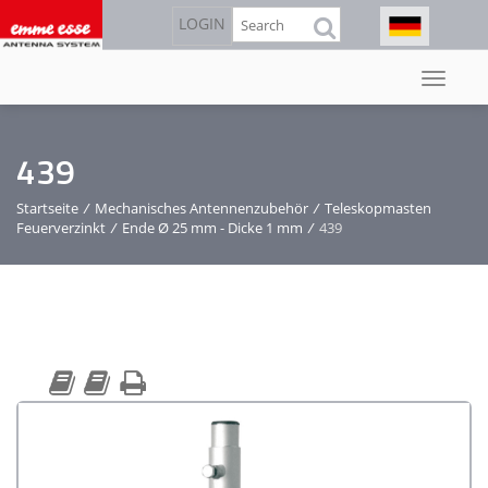
Direkt
Suche
LOGIN
zum
Inhalt
439
Startseite
/
Mechanisches Antennenzubehör
/
Teleskopmasten
Feuerverzinkt
/
Ende Ø 25 mm - Dicke 1 mm
/
439