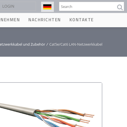
Suche
LOGIN
RNEHMEN
NACHRICHTEN
KONTAKTE
etzwerkkabel und Zubehör
/
Cat5e/Cat6 LAN-Netzwerkkabel