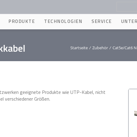
PRODUKTE
TECHNOLOGIEN
SERVICE
UNTE
kkabel
Startseite
/
Zubehör
/
Cat5e/Cat6 N
tzwerken geeignete Produkte wie UTP-Kabel, nicht
el verschiedener Größen.