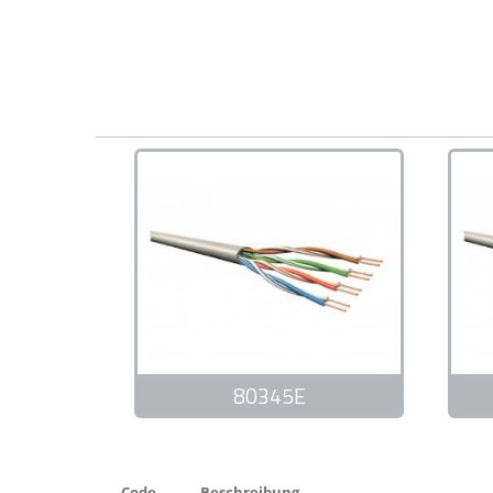
80345E
Code
Beschreibung