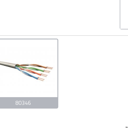
80346
N