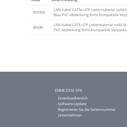
LAN-Kabel CAT5e UTP Leitermaterial: solid
80345E
Blau PVC-Abdeckung Rohs Kompatible Verpac
LAN-Kabel CAT6 UTP Leitermaterial: solid b
80346
PVC-Abdeckung Rohs Kompatible Verpackung
EMME ESSE SPA
Downloadbereich
Software-Update
Registrieren Sie die Seriennummer
Unternehmen