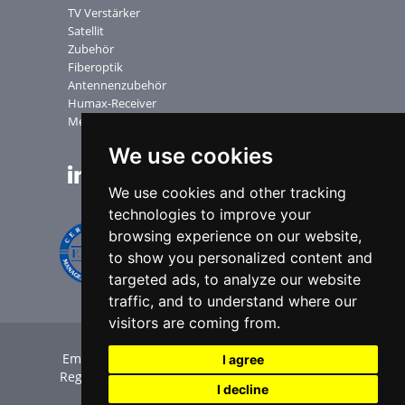
TV Verstärker
Satellit
Zubehör
Fiberoptik
Antennenzubehör
Humax-Receiver
Messgerate
We use cookies
NEWSLETTER
We use cookies and other tracking
technologies to improve your
browsing experience on our website,
to show you personalized content and
targeted ads, to analyze our website
traffic, and to understand where our
visitors are coming from.
Emme Esse SpA | P.Iva IT00551360985 | C.F. e
I agree
Reg. Imp. BS 00294210174 |
Credits
|
Privacy
|
I decline
Legal Merkmal
|
Cookie Policy
|
Cookie-