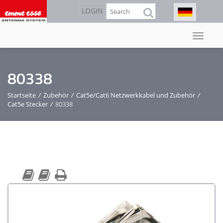
Direkt
Suche
LOGIN
zum
Inhalt
80338
Startseite
/
Zubehör
/
Cat5e/Cat6 Netzwerkkabel und Zubehör
/
Cat5e Stecker
/
80338