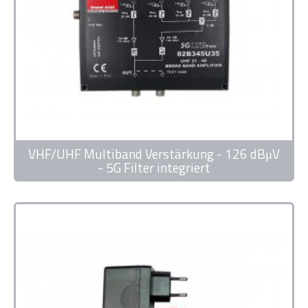
VHF/UHF Multiband Verstärkung - 126 dBμV
- 5G Filter integriert