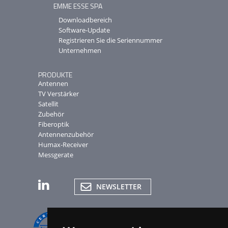
EMME ESSE SPA
Downloadbereich
Software-Update
Registrieren Sie die Seriennummer
Unternehmen
PRODUKTE
Antennen
TV Verstärker
Satellit
Zubehör
Fiberoptik
Antennenzubehör
Humax-Receiver
Messgerate
NEWSLETTER