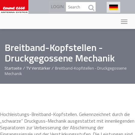
Direkt
Suche
LOGIN
zum
Inhalt
Breitband-Kopfstellen -
Druckgegossene Mechanik
Startseite
/
TV Verstärker
/
Breitband-Kopfstellen - Druckgegossene
Mechanik
Hochleistungs-Breitband-Kopfstellen. Gekennzeichnet durch die
„schwarze“ Druckguss-Mechanik ausgestattet mit innenliegenden
Separatoren zur Verbesserung der Abschirmung der
Eingangssignale und der Verstärkungsstufen. Die Leistungen sind