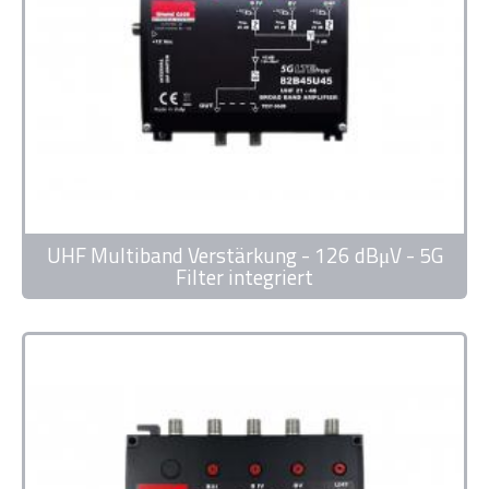
UHF Multiband Verstärkung - 126 dBμV - 5G
Filter integriert