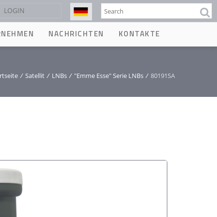
Suche
LOGIN
RNEHMEN
NACHRICHTEN
KONTAKTE
rtseite
/
Satellit
/
LNBs
/
"Emme Esse" Serie LNBs
/
80191SA