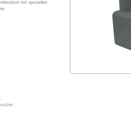
bination mit speziellen
ln.
2
nutzer.