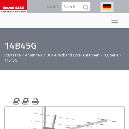
Direkt
Suche
LOGIN
zum
Inhalt
14B45G
Startseite
/
Antennen
/
UHF-Breitband Excel Antennen
/
ICE Serie
/
14B45G