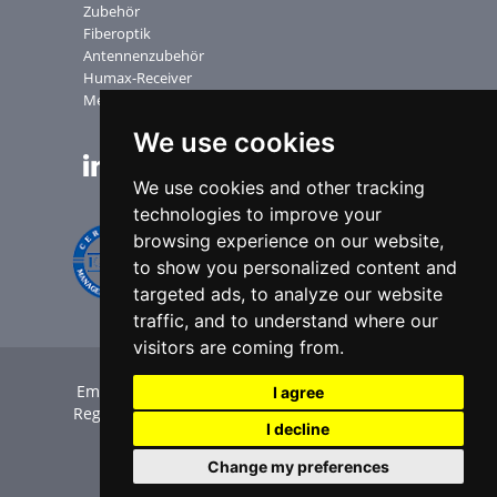
Zubehör
Fiberoptik
Antennenzubehör
Humax-Receiver
Messgerate
We use cookies
NEWSLETTER
We use cookies and other tracking
technologies to improve your
browsing experience on our website,
to show you personalized content and
targeted ads, to analyze our website
traffic, and to understand where our
visitors are coming from.
Emme Esse SpA | P.Iva IT00551360985 | C.F. e
I agree
Reg. Imp. BS 00294210174 |
Credits
|
Privacy
|
I decline
Legal Merkmal
|
Cookie Policy
|
Cookie-
Einstellungen
Change my preferences
Zuletzt aktualisiert : 01/08/2026