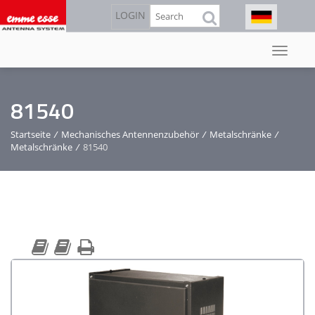
Direkt
Suche
LOGIN
zum
Inhalt
81540
Startseite
/
Mechanisches Antennenzubehör
/
Metalschränke
/
Metalschränke
/
81540